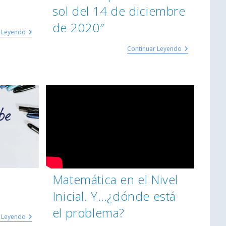
sol del 14 de diciembre
de 2020″
r Leyendo
Continuar Leyendo
n
Matemática en el Nivel
Inicial. Y…¿dónde está
el problema?
r Leyendo