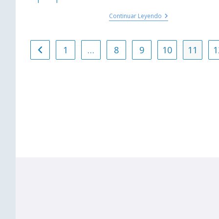
Continuar Leyendo
1
…
8
9
10
11
1