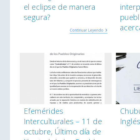
el eclipse de manera
inter
segura?
puebl
acerc
Continuar Leyendo
Efemérides
Chubu
Interculturales – 11 de
Inglé
octubre, Último día de