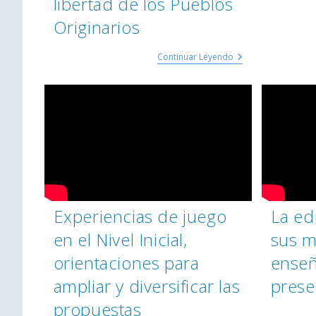
libertad de los Pueblos
Originarios
Continuar Leyendo
Experiencias de juego
La ed
en el Nivel Inicial,
sus m
orientaciones para
ense
ampliar y diversificar las
prese
propuestas