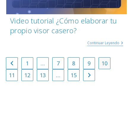
Video tutorial ¿Cómo elaborar tu
propio visor casero?
Continuar Leyendo
1
…
7
8
9
10
11
12
13
…
15