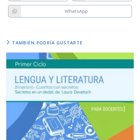
Notas:
WhatsApp
Staff:
Diseño:
TAMBIÉN PODRÍA GUSTARTE
Programador:
Créditos / fuente: