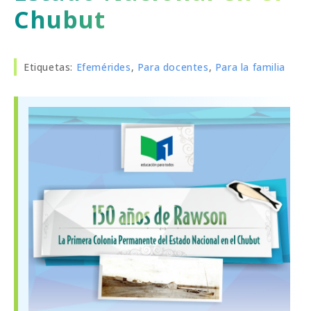
Chubut
Etiquetas
:
Efemérides
,
Para docentes
,
Para la familia